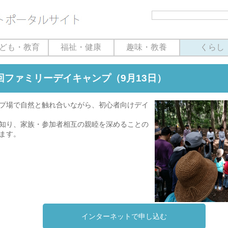
ども・教育
福祉・健康
趣味・教養
くらし
回ファミリーデイキャンプ（9月13日）
プ場で自然と触れ合いながら、初心者向けデイ
知り、家族・参加者相互の親睦を深めることの
ます。
インターネットで申し込む