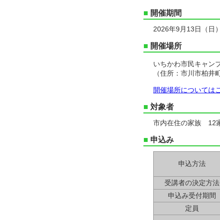
■
開催期間
2026年9月13日（日）
■
開催場所
いちかわ市民キャン
（住所：市川市柏井町
開催場所については
■
対象者
市内在住の家族 12
■
申込み
申込方法
受講者の決定方法
申込み受付期間
定員