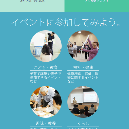
こども・教育
福祉・健康
子育て講座や親子で
健康増進、保健、医
参加できるイベント
療に関するイベント
など
など
趣味・教養
くらし