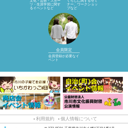
文化・芸術・スポー
くらしに関するセミ
ツ・生涯学習に関す
ナー、ワークショッ
るイベントなど
プなど
会員限定
会員登録が必要なイ
ベント
利用規約
個人情報について